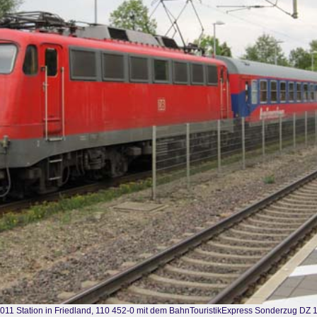
011 Station in Friedland, 110 452-0 mit dem BahnTouristikExpress Sonderzug DZ