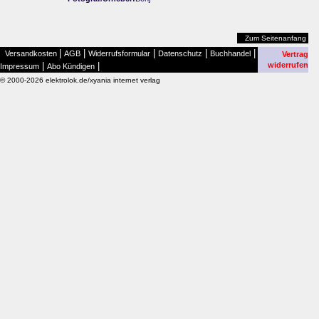
Zum Seitenanfang
|
|
|
|
|
Versandkosten
AGB
Widerrufsformular
Datenschutz
Buchhandel
Vertrag
|
|
widerrufen
Impressum
Abo Kündigen
© 2000-2026 elektrolok.de/xyania internet verlag