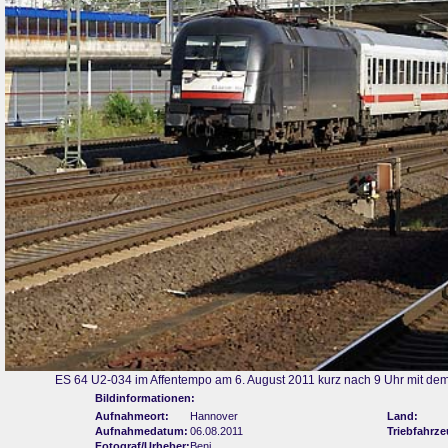
ES 64 U2-034 im Affentempo am 6. August 2011 kurz nach 9 Uhr mit dem
Bildinformationen:
Aufnahmeort:
Hannover
Land:
Aufnahmedatum:
06.08.2011
Triebfahrze
Fotograf/Urheber:
Benj