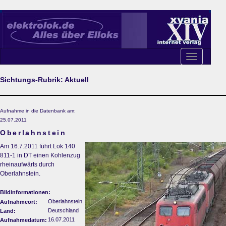
Toggle
navigation
Sichtungs-Rubrik: Aktuell
Aufnahme in die Datenbank am:
25.07.2011
Oberlahnstein
Am 16.7.2011 führt Lok 140
811-1 in DT einen Kohlenzug
rheinaufwärts durch
Oberlahnstein.
Bildinformationen:
Oberlahnstein
Aufnahmeort:
Deutschland
Land:
16.07.2011
Aufnahmedatum: