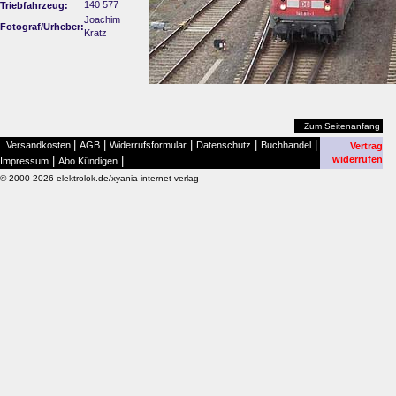
140 577
Triebfahrzeug:
Joachim
Fotograf/Urheber:
Kratz
Zum Seitenanfang
|
|
|
|
|
Versandkosten
AGB
Widerrufsformular
Datenschutz
Buchhandel
Vertrag
|
|
widerrufen
Impressum
Abo Kündigen
© 2000-2026 elektrolok.de/xyania internet verlag