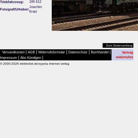
185 612
Triebfahrzeug:
Joachim
Fotograf/Urheber:
Kratz
Zum Seitenanfang
|
|
|
|
|
Versandkosten
AGB
Widerrufsformular
Datenschutz
Buchhandel
Vertrag
|
|
widerrufen
Impressum
Abo Kündigen
© 2000-2026 elektrolok.de/xyania internet verlag