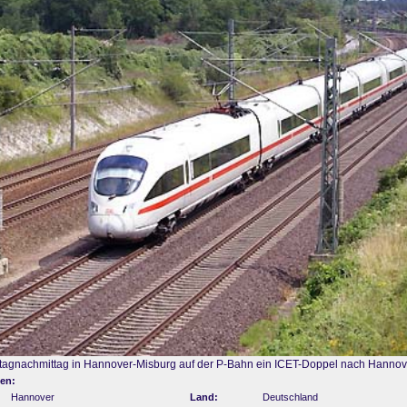
agnachmittag in Hannover-Misburg auf der P-Bahn ein ICET-Doppel nach Hannov
en:
Hannover
Land:
Deutschland