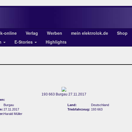
ok-online
Verlag
Werben
mein elektrolok.de
Shop
en
E-Stories
Highlights
193 663 Burgau 27.11.2017
en:
Burgau
Land:
Deutschland
m:
27.11.2017
Triebfahrzeug:
193 663
er:
Harald Müller