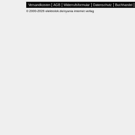
|
|
|
|
Versandkosten
AGB
Widerrufsformular
Datenschutz
Buchhandel
© 2000-2026 elektrolok.de/xyania internet verlag