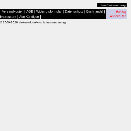
Zum Seitenanfang
|
|
|
|
|
Versandkosten
AGB
Widerrufsformular
Datenschutz
Buchhandel
Vertrag
|
|
widerrufen
Impressum
Abo Kündigen
© 2000-2026 elektrolok.de/xyania internet verlag