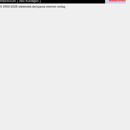
|
|
widerrufen
Impressum
Abo Kündigen
© 2000-2026 elektrolok.de/xyania internet verlag