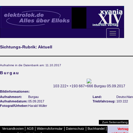
Toggle
navigation
Sichtungs-Rubrik: Aktuell
Aufnahme in die Datenbank am: 11.10.2017
Burgau
103 222+ +193 667+666 Burgau 05.09.2017
Bildinformationen:
Aufnahmeort:
Burgau
Land:
Deutschlan
Aufnahmedatum:
05.09.2017
Triebfahrzeug:
103 222
Fotograf/Urheber:
Harald Müller
Zum Seitenanfang
|
|
|
|
|
Versandkosten
AGB
Widerrufsformular
Datenschutz
Buchhandel
Vertrag