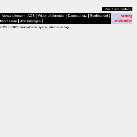
Zum Seitenanfang
|
|
|
|
|
Versandkosten
AGB
Widerrufsformular
Datenschutz
Buchhandel
Vertrag
|
|
widerrufen
Impressum
Abo Kündigen
© 2000-2026 elektrolok.de/xyania internet verlag