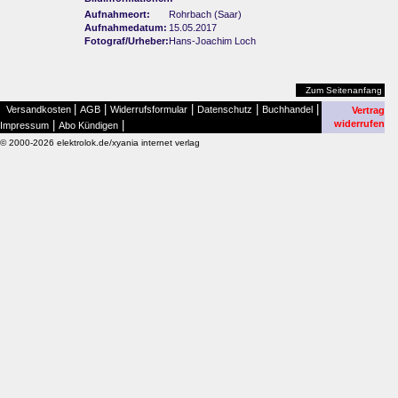
Aufnahmeort:
Rohrbach (Saar)
Aufnahmedatum:
15.05.2017
Fotograf/Urheber:
Hans-Joachim Loch
Zum Seitenanfang
|
|
|
|
|
Versandkosten
AGB
Widerrufsformular
Datenschutz
Buchhandel
Vertrag
|
|
widerrufen
Impressum
Abo Kündigen
© 2000-2026 elektrolok.de/xyania internet verlag