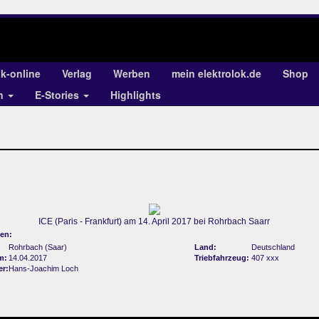
ok-online
Verlag
Werben
mein elektrolok.de
Shop
en
E-Stories
Highlights
ICE (Paris - Frankfurt) am 14. April 2017 bei Rohrbach Saarr
en:
Rohrbach (Saar)
Land:
Deutschland
m:
14.04.2017
Triebfahrzeug:
407 xxx
er:
Hans-Joachim Loch