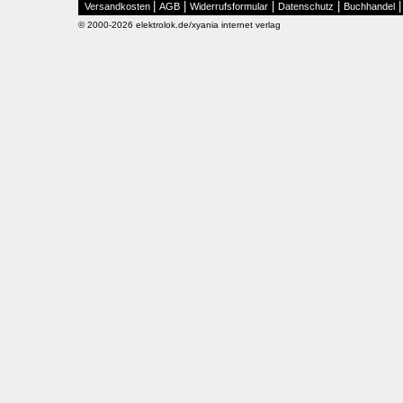
|
|
|
|
Versandkosten
AGB
Widerrufsformular
Datenschutz
Buchhandel
© 2000-2026 elektrolok.de/xyania internet verlag