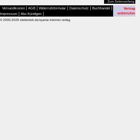
Zum Seitenanfang
|
|
|
|
|
Versandkosten
AGB
Widerrufsformular
Datenschutz
Buchhandel
Vertrag
|
|
widerrufen
Impressum
Abo Kündigen
© 2000-2026 elektrolok.de/xyania internet verlag