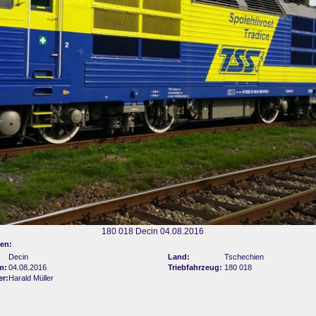
180 018 Decin 04.08.2016
en:
Decin
Land:
Tschechien
m:
04.08.2016
Triebfahrzeug:
180 018
er:
Harald Müller