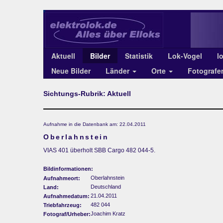
Aktuell
Bilder
Statistik
Lok-Vogel
l
Neue Bilder
Länder
Orte
Fotograf
Sichtungs-Rubrik: Aktuell
Aufnahme in die Datenbank am: 22.04.2011
Oberlahnstein
VIAS 401 überholt SBB Cargo 482 044-5.
Bildinformationen:
Oberlahnstein
Aufnahmeort:
Deutschland
Land:
21.04.2011
Aufnahmedatum:
482 044
Triebfahrzeug:
Joachim Kratz
Fotograf/Urheber: