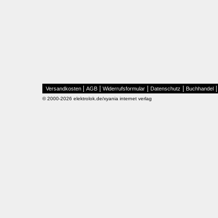
|
|
|
|
Versandkosten
AGB
Widerrufsformular
Datenschutz
Buchhandel
© 2000-2026 elektrolok.de/xyania internet verlag