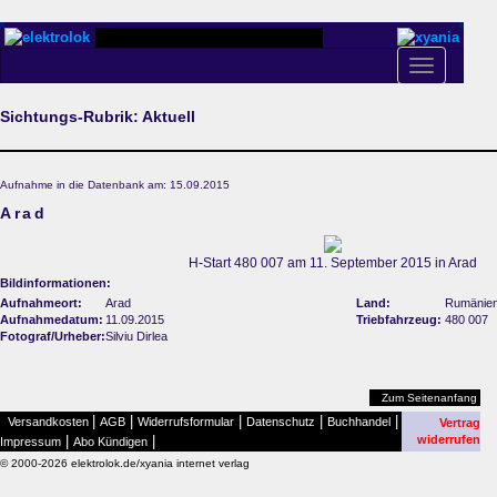
Toggle
navigation
Sichtungs-Rubrik: Aktuell
Aufnahme in die Datenbank am: 15.09.2015
Arad
H-Start 480 007 am 11. September 2015 in Arad
Bildinformationen:
Aufnahmeort:
Arad
Land:
Rumänie
Aufnahmedatum:
11.09.2015
Triebfahrzeug:
480 007
Fotograf/Urheber:
Silviu Dirlea
Zum Seitenanfang
|
|
|
|
|
Versandkosten
AGB
Widerrufsformular
Datenschutz
Buchhandel
Vertrag
|
|
widerrufen
Impressum
Abo Kündigen
© 2000-2026 elektrolok.de/xyania internet verlag