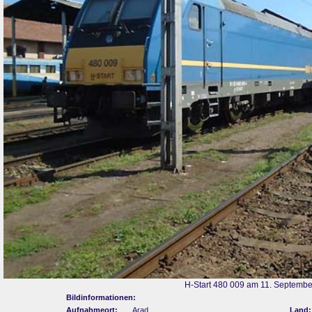
H-Start 480 009 am 11. Septembe
Bildinformationen:
Aufnahmeort:
Arad
Land: