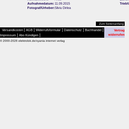
Aufnahmedatum:
11.09.2015
Trieb
Fotograf/Urheber:
Silviu Dirlea
Zum Seitenanfang
|
|
|
|
|
Versandkosten
AGB
Widerrufsformular
Datenschutz
Buchhandel
Vertrag
|
|
widerrufen
Impressum
Abo Kündigen
© 2000-2026 elektrolok.de/xyania internet verlag