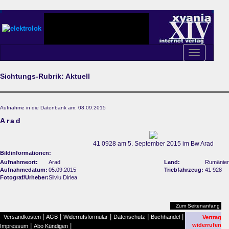
Toggle
navigation
Sichtungs-Rubrik: Aktuell
Aufnahme in die Datenbank am: 08.09.2015
Arad
41 0928 am 5. September 2015 im Bw Arad
Bildinformationen:
Aufnahmeort:
Arad
Land:
Rumänie
Aufnahmedatum:
05.09.2015
Triebfahrzeug:
41 928
Fotograf/Urheber:
Silviu Dirlea
Zum Seitenanfang
|
|
|
|
|
Versandkosten
AGB
Widerrufsformular
Datenschutz
Buchhandel
Vertrag
|
|
widerrufen
Impressum
Abo Kündigen