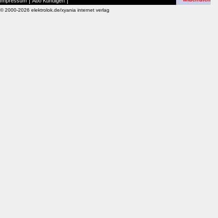
|
|
Impressum
Abo Kündigen
© 2000-2026 elektrolok.de/xyania internet verlag