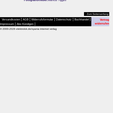
Zum Seitenanfang
|
|
|
|
|
Versandkosten
AGB
Widerrufsformular
Datenschutz
Buchhandel
Vertrag
|
|
widerrufen
Impressum
Abo Kündigen
© 2000-2026 elektrolok.de/xyania internet verlag