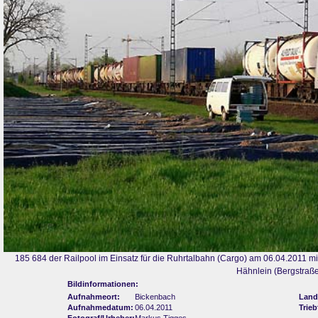
185 684 der Railpool im Einsatz für die Ruhrtalbahn (Cargo) am 06.04.2011 
Hähnlein (Bergstraße
Bildinformationen:
Aufnahmeort:
Bickenbach
Land
Aufnahmedatum:
06.04.2011
Trie
Fotograf/Urheber:
Markus Tigges