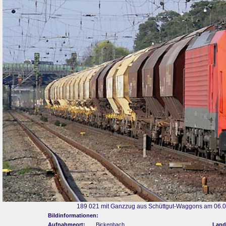
189 021 mit Ganzzug aus Schüttgut-Waggons am 06.04
Bildinformationen:
Aufnahmeort:
Bickenbach
Land