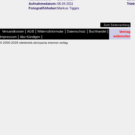
Aufnahmedatum:
06.04.2011
Trie
Fotograf/Urheber:
Markus Tigges
Zum Seitenanfang
|
|
|
|
|
Versandkosten
AGB
Widerrufsformular
Datenschutz
Buchhandel
Vertrag
|
|
widerrufen
Impressum
Abo Kündigen
© 2000-2026 elektrolok.de/xyania internet verlag