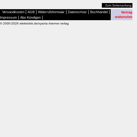
Zum Seitenanfang
|
|
|
|
|
Versandkosten
AGB
Widerrufsformular
Datenschutz
Buchhandel
Vertrag
|
|
widerrufen
Impressum
Abo Kündigen
© 2000-2026 elektrolok.de/xyania internet verlag