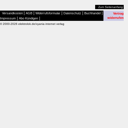
Zum Seitenanfang
|
|
|
|
|
Versandkosten
AGB
Widerrufsformular
Datenschutz
Buchhandel
Vertrag
|
|
widerrufen
Impressum
Abo Kündigen
© 2000-2026 elektrolok.de/xyania internet verlag