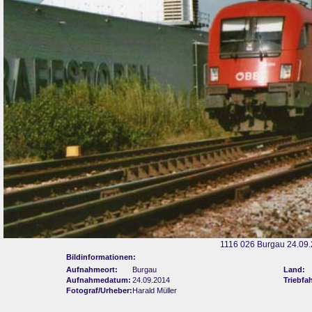
1116 026 Burgau 24.09
Bildinformationen:
Aufnahmeort:
Burgau
Land:
Aufnahmedatum:
24.09.2014
Triebfa
Fotograf/Urheber:
Harald Müller