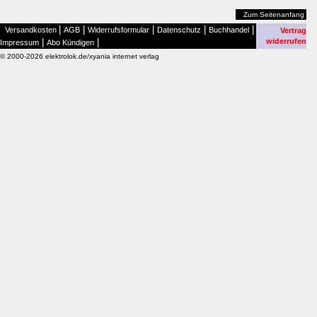
Zum Seitenanfang
|
|
|
|
|
Versandkosten
AGB
Widerrufsformular
Datenschutz
Buchhandel
Vertrag
|
|
widerrufen
Impressum
Abo Kündigen
© 2000-2026 elektrolok.de/xyania internet verlag