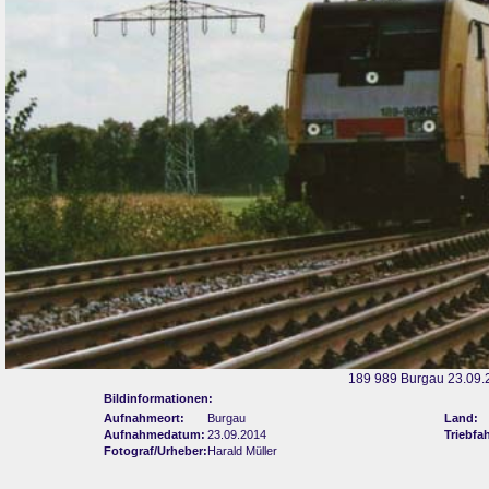
189 989 Burgau 23.09.
Bildinformationen:
Aufnahmeort:
Burgau
Land:
Aufnahmedatum:
23.09.2014
Triebfa
Fotograf/Urheber:
Harald Müller