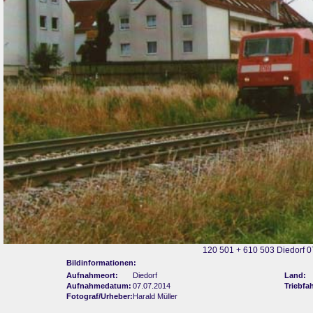
120 501 + 610 503 Diedorf 0
Bildinformationen:
Aufnahmeort:
Diedorf
Land:
Aufnahmedatum:
07.07.2014
Triebfa
Fotograf/Urheber:
Harald Müller