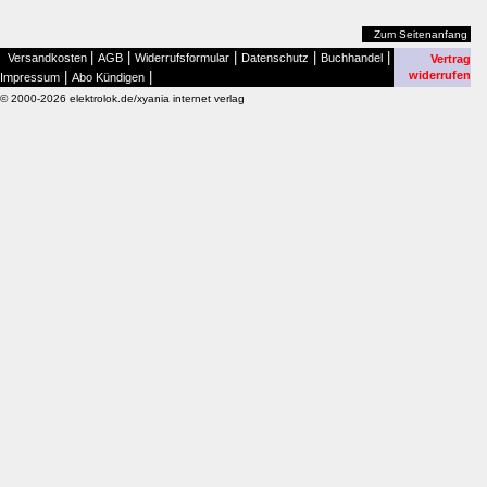
Zum Seitenanfang
|
|
|
|
|
Versandkosten
AGB
Widerrufsformular
Datenschutz
Buchhandel
Vertrag
|
|
widerrufen
Impressum
Abo Kündigen
© 2000-2026 elektrolok.de/xyania internet verlag