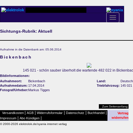
Toggle
navigation
Sichtungs-Rubrik: Aktuell
Aufnahme in die Datenbank am: 05.06.2014
Bickenbach
145 021 - schön sauber überholt die wartende 482 022 in Bickenba
Bildinformationen:
Aufnahmeort:
Bickenbach
Land:
Deutsch
Aufnahmedatum:
17.04.2014
Triebfahrzeug:
145 021
Fotograf/Urheber:
Markus Tigges
Zum Seitenanfang
|
|
|
|
|
Versandkosten
AGB
Widerrufsformular
Datenschutz
Buchhandel
Vertrag
|
|
widerrufen
Impressum
Abo Kündigen
© 2000-2026 elektrolok.de/xyania internet verlag