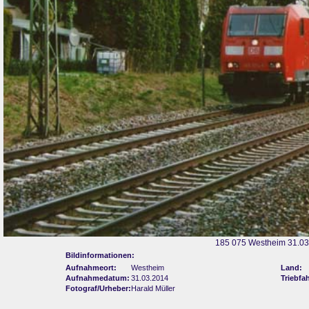
185 075 Westheim 31.03
Bildinformationen:
Aufnahmeort:
Westheim
Land:
Aufnahmedatum:
31.03.2014
Triebfa
Fotograf/Urheber:
Harald Müller