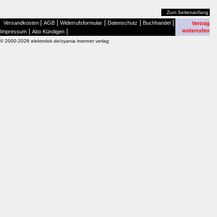
Zum Seitenanfang
|
|
|
|
|
Versandkosten
AGB
Widerrufsformular
Datenschutz
Buchhandel
Vertrag
|
|
widerrufen
Impressum
Abo Kündigen
© 2000-2026 elektrolok.de/xyania internet verlag