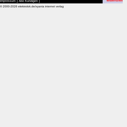
|
|
widerrufen
Impressum
Abo Kündigen
© 2000-2026 elektrolok.de/xyania internet verlag