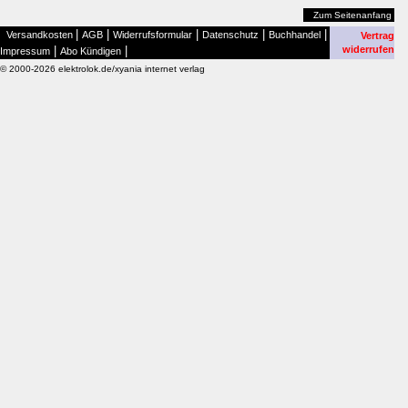
Zum Seitenanfang
|
|
|
|
|
Versandkosten
AGB
Widerrufsformular
Datenschutz
Buchhandel
Vertrag
|
|
widerrufen
Impressum
Abo Kündigen
© 2000-2026 elektrolok.de/xyania internet verlag