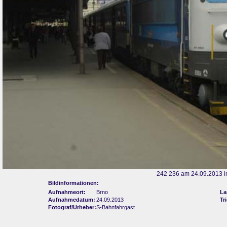
242 236 am 24.09.2013 i
Bildinformationen:
Aufnahmeort:
Brno
La
Aufnahmedatum:
24.09.2013
Tr
Fotograf/Urheber:
S-Bahnfahrgast