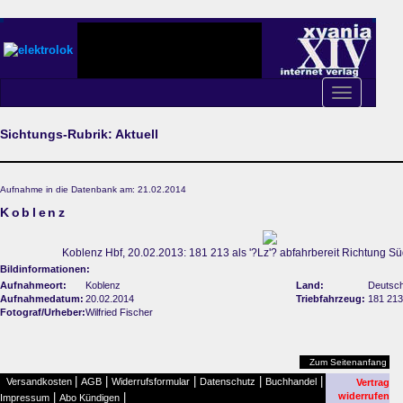
Toggle
navigation
Sichtungs-Rubrik: Aktuell
Aufnahme in die Datenbank am: 21.02.2014
Koblenz
Koblenz Hbf, 20.02.2013: 181 213 als '?Lz'? abfahrbereit Richtung Süd
Bildinformationen:
Aufnahmeort:
Koblenz
Land:
Deutsch
Aufnahmedatum:
20.02.2014
Triebfahrzeug:
181 213
Fotograf/Urheber:
Wilfried Fischer
Zum Seitenanfang
|
|
|
|
|
Versandkosten
AGB
Widerrufsformular
Datenschutz
Buchhandel
Vertrag
|
|
widerrufen
Impressum
Abo Kündigen