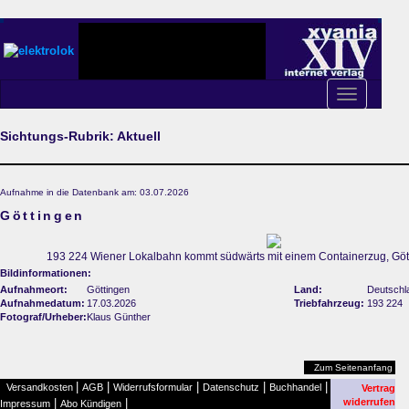
Toggle
navigation
Sichtungs-Rubrik: Aktuell
Aufnahme in die Datenbank am: 03.07.2026
Göttingen
193 224 Wiener Lokalbahn kommt südwärts mit einem Containerzug, Göt
Bildinformationen:
Aufnahmeort:
Göttingen
Land:
Deutschl
Aufnahmedatum:
17.03.2026
Triebfahrzeug:
193 224
Fotograf/Urheber:
Klaus Günther
Zum Seitenanfang
|
|
|
|
|
Versandkosten
AGB
Widerrufsformular
Datenschutz
Buchhandel
Vertrag
|
|
widerrufen
Impressum
Abo Kündigen