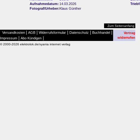
Aufnahmedatum:
14.03.2026
Trieb
Fotograf/Urheber:
Klaus Günther
Zum Seitenanfang
|
|
|
|
|
Versandkosten
AGB
Widerrufsformular
Datenschutz
Buchhandel
Vertrag
|
|
widerrufen
Impressum
Abo Kündigen
© 2000-2026 elektrolok.de/xyania internet verlag