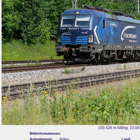
193 426 in Aßling, 22.0
Bildinformationen:
Aufnahmeort:
Aßling
Land: