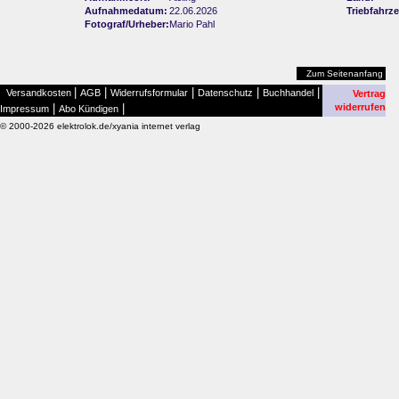
Aufnahmedatum:
22.06.2026
Triebfahrz
Fotograf/Urheber:
Mario Pahl
Zum Seitenanfang
|
|
|
|
|
Versandkosten
AGB
Widerrufsformular
Datenschutz
Buchhandel
Vertrag
|
|
widerrufen
Impressum
Abo Kündigen
© 2000-2026 elektrolok.de/xyania internet verlag