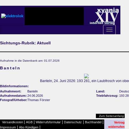
Toggle
navigation
Sichtungs-Rubrik: Aktuell
Aufnahme in die Datenbank am: 01.07.2026
Banteln
Banteln, 24. Juni 2026: 193 281, ein Laubfrosch von oben
Bildinformationen:
Aufnahmeort:
Banteln
Land:
Deutsc
Aufnahmedatum:
24.06.2026
Triebfahrzeug:
193 28
Fotograf/Urheber:
Thomas Förster
Zum Seitenanfang
|
|
|
|
|
Versandkosten
AGB
Widerrufsformular
Datenschutz
Buchhandel
Vertrag
|
|
widerrufen
Impressum
Abo Kündigen