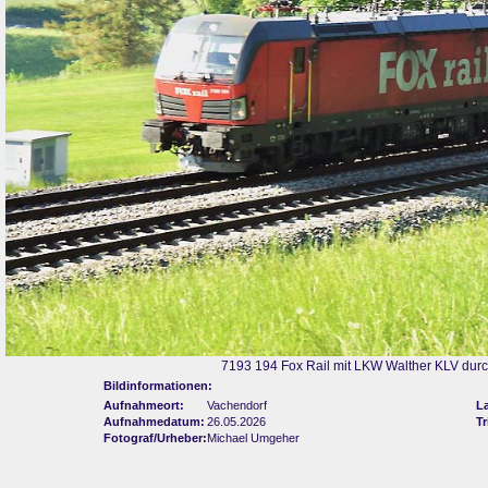
7193 194 Fox Rail mit LKW Walther KLV durc
Bildinformationen:
Aufnahmeort:
Vachendorf
L
Aufnahmedatum:
26.05.2026
Tr
Fotograf/Urheber:
Michael Umgeher