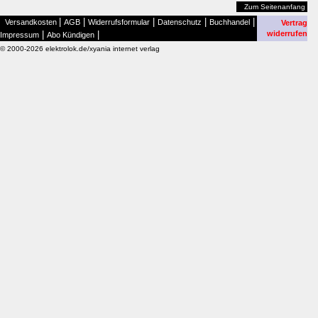
Zum Seitenanfang
|
|
|
|
|
Versandkosten
AGB
Widerrufsformular
Datenschutz
Buchhandel
Vertrag
|
|
widerrufen
Impressum
Abo Kündigen
© 2000-2026 elektrolok.de/xyania internet verlag