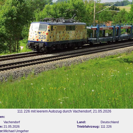
111 226 mit leerem Autozug durch Vachendorf, 21.05.2026
en:
Vachendorf
Land:
Deutschland
m:
21.05.2026
Triebfahrzeug:
111 226
er:
Michael Umgeher