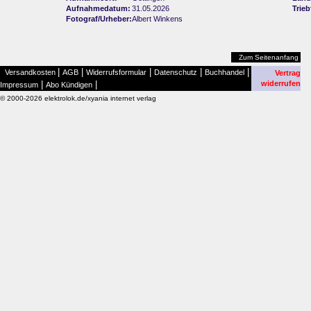
Aufnahmedatum:
31.05.2026
Trie
Fotograf/Urheber:
Albert Winkens
Zum Seitenanfang
|
|
|
|
|
Versandkosten
AGB
Widerrufsformular
Datenschutz
Buchhandel
Vertrag
|
|
widerrufen
Impressum
Abo Kündigen
© 2000-2026 elektrolok.de/xyania internet verlag