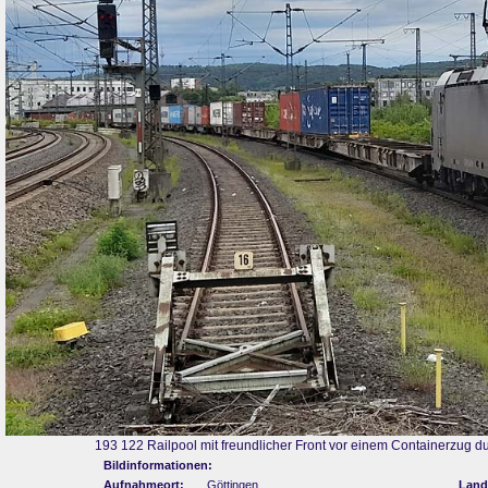
193 122 Railpool mit freundlicher Front vor einem Containerzug d
Bildinformationen:
Aufnahmeort:
Göttingen
Land