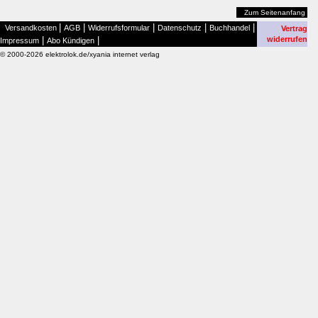
Zum Seitenanfang
|
|
|
|
|
Versandkosten
AGB
Widerrufsformular
Datenschutz
Buchhandel
Vertrag
|
|
widerrufen
Impressum
Abo Kündigen
© 2000-2026 elektrolok.de/xyania internet verlag