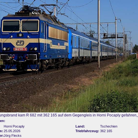
ngsbrand kam R 682 mit 362 165 auf dem Gegengleis in Horni Pocaply gefahren,,
en:
Horni Pocaply
Land:
Tschechien
m:
25.05.2026
Triebfahrzeug:
362 165
er:
Jörg Flecks