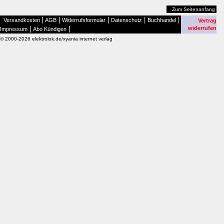
Zum Seitenanfang
|
|
|
|
|
Versandkosten
AGB
Widerrufsformular
Datenschutz
Buchhandel
Vertrag
|
|
widerrufen
Impressum
Abo Kündigen
© 2000-2026 elektrolok.de/xyania internet verlag