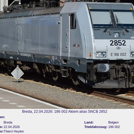
Breda, 22.04.2026: 186 002 Akiem alias SNCB 2852
en:
Breda
Land:
Belgien
m:
22.04.2026
Triebfahrzeug:
186 002
er:
Thierri Heylen