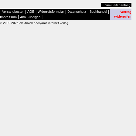
Zum Seitenanfang
|
|
|
|
|
Versandkosten
AGB
Widerrufsformular
Datenschutz
Buchhandel
Vertrag
|
|
widerrufen
Impressum
Abo Kündigen
© 2000-2026 elektrolok.de/xyania internet verlag