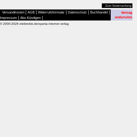
Zum Seitenanfang
|
|
|
|
|
Versandkosten
AGB
Widerrufsformular
Datenschutz
Buchhandel
Vertrag
|
|
widerrufen
Impressum
Abo Kündigen
© 2000-2026 elektrolok.de/xyania internet verlag