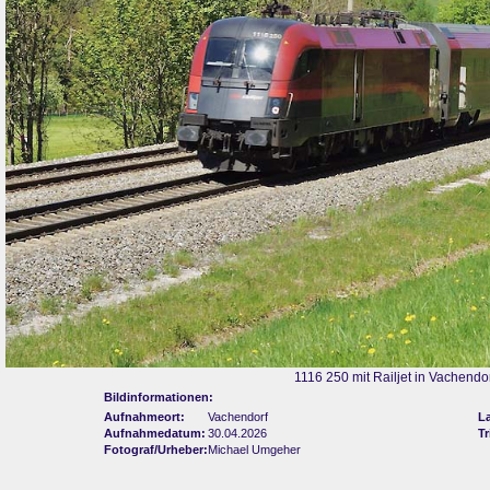
1116 250 mit Railjet in Vachendo
Bildinformationen:
Aufnahmeort:
Vachendorf
L
Aufnahmedatum:
30.04.2026
Tr
Fotograf/Urheber:
Michael Umgeher