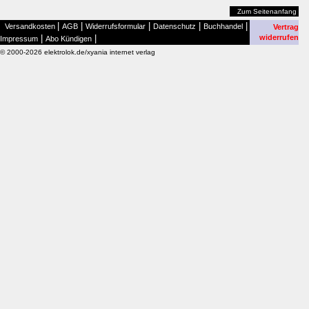
Zum Seitenanfang
|
|
|
|
|
Versandkosten
AGB
Widerrufsformular
Datenschutz
Buchhandel
Vertrag
|
|
widerrufen
Impressum
Abo Kündigen
© 2000-2026 elektrolok.de/xyania internet verlag