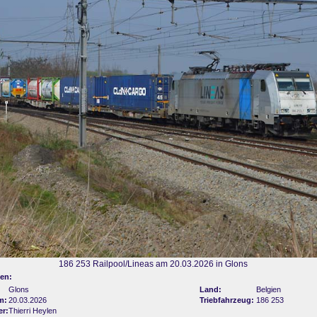
186 253 Railpool/Lineas am 20.03.2026 in Glons
en:
Glons
Land:
Belgien
m:
20.03.2026
Triebfahrzeug:
186 253
er:
Thierri Heylen