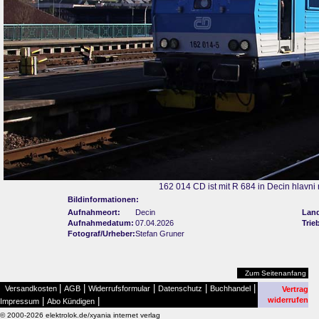
162 014 CD ist mit R 684 in Decin hlavn
Bildinformationen:
Aufnahmeort:
Decin
Lan
Aufnahmedatum:
07.04.2026
Trie
Fotograf/Urheber:
Stefan Gruner
Zum Seitenanfang
|
|
|
|
|
Versandkosten
AGB
Widerrufsformular
Datenschutz
Buchhandel
Vertrag
|
|
widerrufen
Impressum
Abo Kündigen
© 2000-2026 elektrolok.de/xyania internet verlag