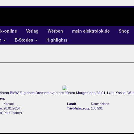
ok-online
Verlag
Werben
mein elektrolok.de
Shop
en
E-Stories
Highlights
 einem BMW Zug nach Bremerhaven am frühen Morgen des 28.01.14 in Kassel Wi
en:
Kassel
Land:
Deutschland
m:
28.01.2014
Triebfahrzeug:
185 531
er:
Paul Tabbert