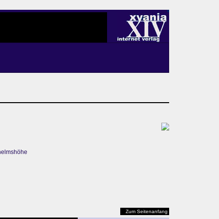
lhelmshöhe
Zum Seitenanfang