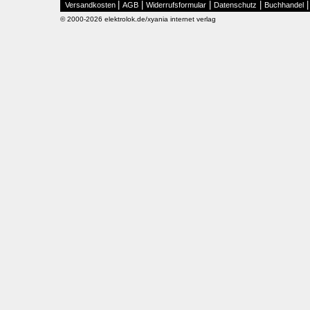
|
|
|
|
Versandkosten
AGB
Widerrufsformular
Datenschutz
Buchhandel
© 2000-2026 elektrolok.de/xyania internet verlag