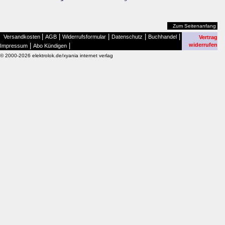
Zum Seitenanfang
|
|
|
|
|
Versandkosten
AGB
Widerrufsformular
Datenschutz
Buchhandel
Vertrag
|
|
widerrufen
Impressum
Abo Kündigen
© 2000-2026 elektrolok.de/xyania internet verlag