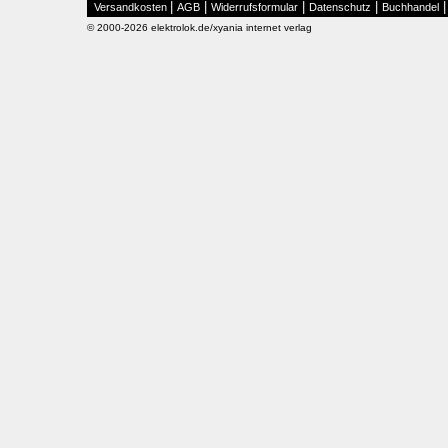
|
|
|
|
Versandkosten
AGB
Widerrufsformular
Datenschutz
Buchhandel
© 2000-2026 elektrolok.de/xyania internet verlag