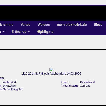
ok-online
Verlag
Werben
mein elektrolok.de
Shop
en
E-Stories
Highlights
1116 251 mit Railjet in Vachendorf, 14.03.2026
en:
Vachendorf
Land:
Deutschland
m:
14.03.2026
Triebfahrzeug:
1116 251
er:
Michael Umgeher