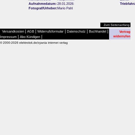
Aufnahmedatum:
28.01.2026
Triebfahr
Fotograf/Urheber:
Mario Pahl
Zum Seitenanfang
|
|
|
|
|
Versandkosten
AGB
Widerrufsformular
Datenschutz
Buchhandel
Vertrag
|
|
widerrufen
Impressum
Abo Kündigen
© 2000-2026 elektrolok.de/xyania internet verlag