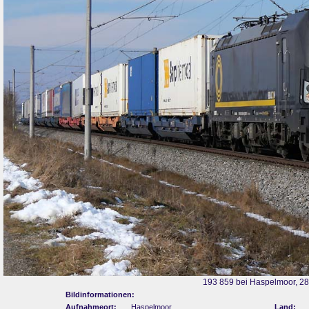
193 859 bei Haspelmoor, 2
Bildinformationen:
Aufnahmeort:
Haspelmoor
Land: