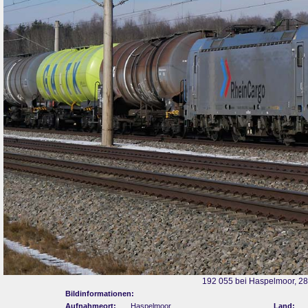
192 055 bei Haspelmoor, 2
Bildinformationen:
Aufnahmeort:
Haspelmoor
Land: