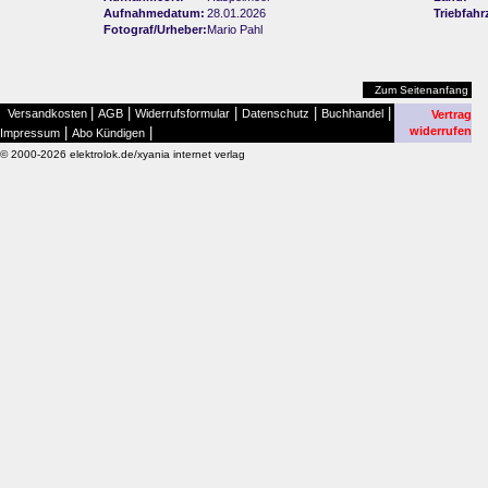
Aufnahmedatum:
28.01.2026
Triebfahr
Fotograf/Urheber:
Mario Pahl
Zum Seitenanfang
|
|
|
|
|
Versandkosten
AGB
Widerrufsformular
Datenschutz
Buchhandel
Vertrag
|
|
widerrufen
Impressum
Abo Kündigen
© 2000-2026 elektrolok.de/xyania internet verlag